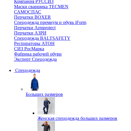
Компания РУССИЗ
Маски сварщика TECMEN
САМОСПАС
Перчатки BOXER
Спецодежда премиум и обувь iForm
Перчатки Armprotect
Перчатки АЗРИ
Спецодежда BALTSAFETY
Респираторы АТОН
СИЗ РосМарка
Фабрика рабочей обуви
Эксперт Спецодежда
Спецодежда
Больших размеров
Женская спецодежда больших размеров