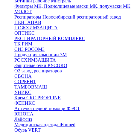
Ботинки рабочие Мистраль
Фильтры МК, Полнолицевые маски МК, полумаски МК
МОЛОТ
Респираторы Новосибирский респираторный завод
ПЕНТАПАВ
ПОЖХИМЗАЩИТА
ОПТИКС
РЕСПИРАТОРНЫЙ КОМПЛЕКС
ТК РИМ
СИЗ РОСОМЗ
Продукция компании 3M
РОСХИМЗАЩИТА
Защитные очки РУСОКО
О2 завод респираторов
СВОНА
СОРБЕНТ
ТАМБОВМАШ
УНИКС
Крем СКС PROFLINE
ФЕНИКС
Аптечка первой помощи ФЭСТ
ЮНОНА
Лайфсиз
Медицинская одежда iFormed
Обувь VERT