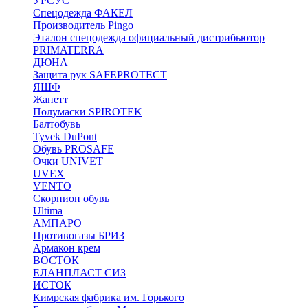
УРСУС
Спецодежда ФАКЕЛ
Производитель Pingo
Эталон спецодежда официальный дистрибьютор
PRIMATERRA
ДЮНА
Защита рук SAFEPROTECT
ЯШФ
Жанетт
Полумаски SPIROTEK
Балтобувь
Tyvek DuPont
Обувь PROSAFE
Очки UNIVET
UVEX
VENTO
Скорпион обувь
Ultima
АМПАРО
Противогазы БРИЗ
Армакон крем
ВОСТОК
ЕЛАНПЛАСТ СИЗ
ИСТОК
Кимрская фабрика им. Горького