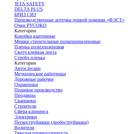
JETA SAFETY
DELTA PLUS
БРИЗ СИЗ
Производственные аптечки первой помощи «ФЭСТ»
Очки РУСОКО
Категории
Коробки картонные
Мешки строительные полипропиленовые
Пленка полиэтиленовая
Скотч клейкая лента
Стрейч пленка
Категории
Автослесари
Медицинские работники
Дорожные рабочие
Охранники
Пищевое производство
Продавцы
Сварщики
Строители
Сфера клининга
Электрики
Пескоструйщики (дробеструйщики)
Водители
Тяжелая промышленность