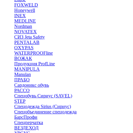
FOXWELD
Honeywell
INEX
MEDLINE
Nordman
NOVATEX
СИЗ Jeta Safety
PENTALAB
OXYPAS
WATERPROOFline
ВОЖАК
Продукция ProfLine
MANIPULA
Manulan
ПРАБО
Сардоникс обувь
РАССО
Спецобувь Сириус (SAVEL)
STEP
Спецодежда Sirius (Сириус)
Спецобъединение спецодежда
БарсПрофи
Спецперчатка
ВЕЗДЕХОД