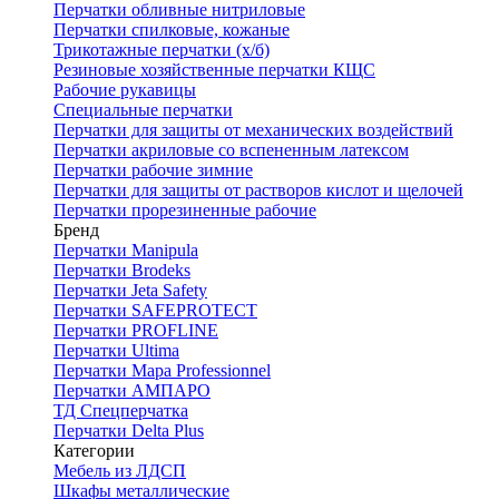
Перчатки обливные нитриловые
Перчатки спилковые, кожаные
Трикотажные перчатки (х/б)
Резиновые хозяйственные перчатки КЩС
Рабочие рукавицы
Специальные перчатки
Перчатки для защиты от механических воздействий
Перчатки акриловые со вспененным латексом
Перчатки рабочие зимние
Перчатки для защиты от растворов кислот и щелочей
Перчатки прорезиненные рабочие
Бренд
Перчатки Manipula
Перчатки Brodeks
Перчатки Jeta Safety
Перчатки SAFEPROTECT
Перчатки PROFLINE
Перчатки Ultima
Перчатки Мара Professionnel
Перчатки АМПАРО
ТД Спецперчатка
Перчатки Delta Plus
Категории
Мебель из ЛДСП
Шкафы металлические