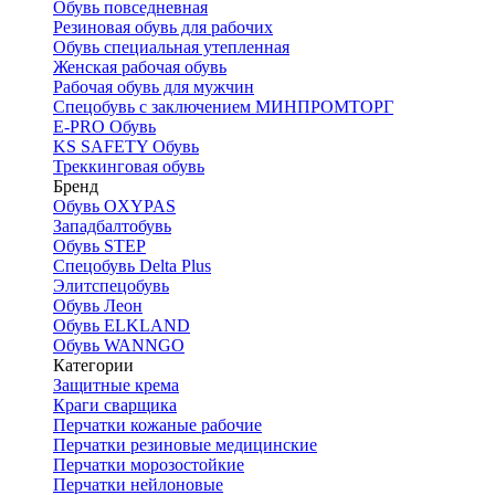
Обувь повседневная
Резиновая обувь для рабочих
Обувь специальная утепленная
Женская рабочая обувь
Рабочая обувь для мужчин
Спецобувь с заключением МИНПРОМТОРГ
E-PRO Обувь
KS SAFETY Обувь
Треккинговая обувь
Бренд
Обувь OXYPAS
Западбалтобувь
Обувь STEP
Спецобувь Delta Plus
Элитспецобувь
Обувь Леон
Обувь ELKLAND
Обувь WANNGO
Категории
Защитные крема
Краги сварщика
Перчатки кожаные рабочие
Перчатки резиновые медицинские
Перчатки морозостойкие
Перчатки нейлоновые