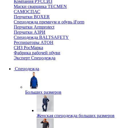
Компания РУССИЗ
Маски сварщика TECMEN
САМОСПАС
Перчатки BOXER
Спецодежда премиум и обувь iForm
Перчатки Armprotect
Перчатки АЗРИ
Спецодежда BALTSAFETY
Респираторы АТОН
СИЗ РосМарка
Фабрика рабочей обуви
Эксперт Спецодежда
Спецодежда
Больших размеров
Женская спецодежда больших размеров