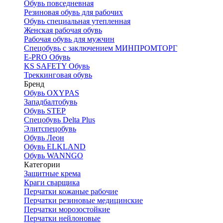
Обувь повседневная
Резиновая обувь для рабочих
Обувь специальная утепленная
Женская рабочая обувь
Рабочая обувь для мужчин
Спецобувь с заключением МИНПРОМТОРГ
E-PRO Обувь
KS SAFETY Обувь
Треккинговая обувь
Бренд
Обувь OXYPAS
Западбалтобувь
Обувь STEP
Спецобувь Delta Plus
Элитспецобувь
Обувь Леон
Обувь ELKLAND
Обувь WANNGO
Категории
Защитные крема
Краги сварщика
Перчатки кожаные рабочие
Перчатки резиновые медицинские
Перчатки морозостойкие
Перчатки нейлоновые