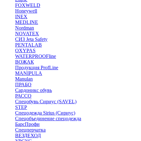
FOXWELD
Honeywell
INEX
MEDLINE
Nordman
NOVATEX
СИЗ Jeta Safety
PENTALAB
OXYPAS
WATERPROOFline
ВОЖАК
Продукция ProfLine
MANIPULA
Manulan
ПРАБО
Сардоникс обувь
РАССО
Спецобувь Сириус (SAVEL)
STEP
Спецодежда Sirius (Сириус)
Спецобъединение спецодежда
БарсПрофи
Спецперчатка
ВЕЗДЕХОД