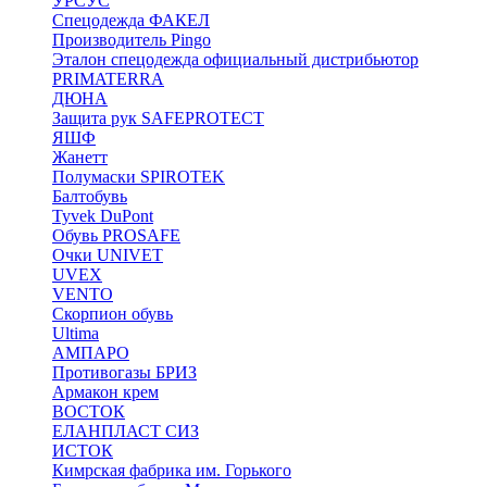
УРСУС
Спецодежда ФАКЕЛ
Производитель Pingo
Эталон спецодежда официальный дистрибьютор
PRIMATERRA
ДЮНА
Защита рук SAFEPROTECT
ЯШФ
Жанетт
Полумаски SPIROTEK
Балтобувь
Tyvek DuPont
Обувь PROSAFE
Очки UNIVET
UVEX
VENTO
Скорпион обувь
Ultima
АМПАРО
Противогазы БРИЗ
Армакон крем
ВОСТОК
ЕЛАНПЛАСТ СИЗ
ИСТОК
Кимрская фабрика им. Горького