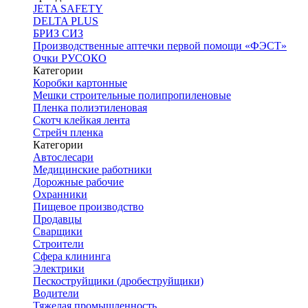
JETA SAFETY
DELTA PLUS
БРИЗ СИЗ
Производственные аптечки первой помощи «ФЭСТ»
Очки РУСОКО
Категории
Коробки картонные
Мешки строительные полипропиленовые
Пленка полиэтиленовая
Скотч клейкая лента
Стрейч пленка
Категории
Автослесари
Медицинские работники
Дорожные рабочие
Охранники
Пищевое производство
Продавцы
Сварщики
Строители
Сфера клининга
Электрики
Пескоструйщики (дробеструйщики)
Водители
Тяжелая промышленность