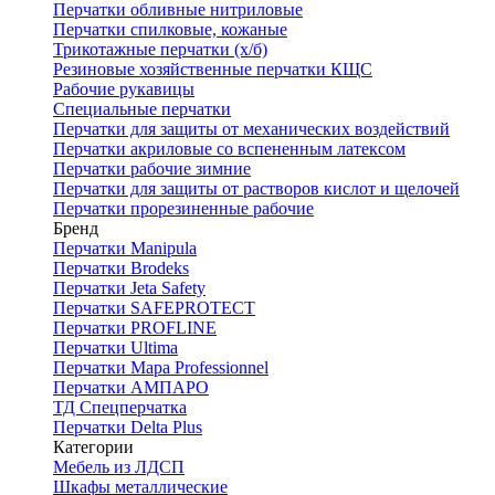
Перчатки обливные нитриловые
Перчатки спилковые, кожаные
Трикотажные перчатки (х/б)
Резиновые хозяйственные перчатки КЩС
Рабочие рукавицы
Специальные перчатки
Перчатки для защиты от механических воздействий
Перчатки акриловые со вспененным латексом
Перчатки рабочие зимние
Перчатки для защиты от растворов кислот и щелочей
Перчатки прорезиненные рабочие
Бренд
Перчатки Manipula
Перчатки Brodeks
Перчатки Jeta Safety
Перчатки SAFEPROTECT
Перчатки PROFLINE
Перчатки Ultima
Перчатки Мара Professionnel
Перчатки АМПАРО
ТД Спецперчатка
Перчатки Delta Plus
Категории
Мебель из ЛДСП
Шкафы металлические