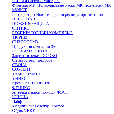
Ботинки рабочие Мистраль
Фильтры МК, Полнолицевые маски МК, полумаски МК
МОЛОТ
Респираторы Новосибирский респираторный завод
ПЕНТАПАВ
ПОЖХИМЗАЩИТА
ОПТИКС
РЕСПИРАТОРНЫЙ КОМПЛЕКС
ТК РИМ
СИЗ РОСОМЗ
Продукция компании 3M
РОСХИМЗАЩИТА
Защитные очки РУСОКО
О2 завод респираторов
СВОНА
СОРБЕНТ
ТАМБОВМАШ
УНИКС
Крем СКС PROFLINE
ФЕНИКС
Аптечка первой помощи ФЭСТ
ЮНОНА
Лайфсиз
Медицинская одежда iFormed
Обувь VERT