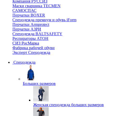
Компания РУССИЗ
Маски сварщика TECMEN
САМОСПАС
Перчатки BOXER
Спецодежда премиум и обувь iForm
Перчатки Armprotect
Перчатки АЗРИ
Спецодежда BALTSAFETY
Респираторы АТОН
СИЗ РосМарка
Фабрика рабочей обуви
Эксперт Спецодежда
Спецодежда
Больших размеров
Женская спецодежда больших размеров