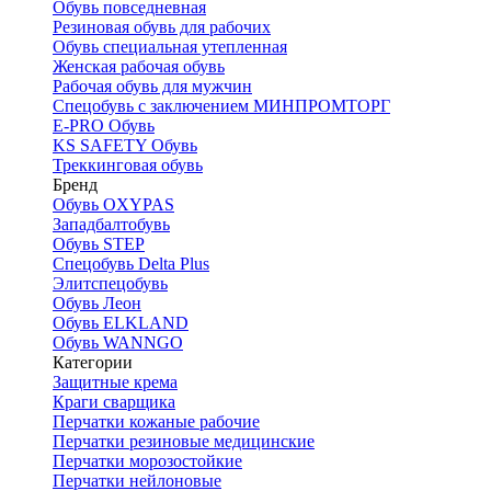
Обувь повседневная
Резиновая обувь для рабочих
Обувь специальная утепленная
Женская рабочая обувь
Рабочая обувь для мужчин
Спецобувь с заключением МИНПРОМТОРГ
E-PRO Обувь
KS SAFETY Обувь
Треккинговая обувь
Бренд
Обувь OXYPAS
Западбалтобувь
Обувь STEP
Спецобувь Delta Plus
Элитспецобувь
Обувь Леон
Обувь ELKLAND
Обувь WANNGO
Категории
Защитные крема
Краги сварщика
Перчатки кожаные рабочие
Перчатки резиновые медицинские
Перчатки морозостойкие
Перчатки нейлоновые