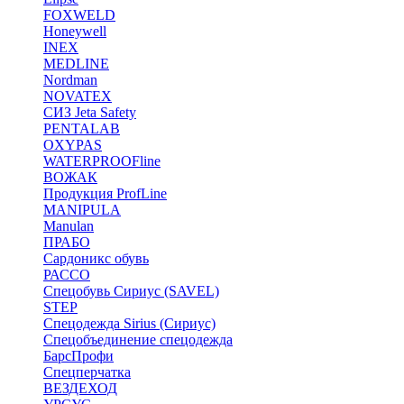
FOXWELD
Honeywell
INEX
MEDLINE
Nordman
NOVATEX
СИЗ Jeta Safety
PENTALAB
OXYPAS
WATERPROOFline
ВОЖАК
Продукция ProfLine
MANIPULA
Manulan
ПРАБО
Сардоникс обувь
РАССО
Спецобувь Сириус (SAVEL)
STEP
Спецодежда Sirius (Сириус)
Спецобъединение спецодежда
БарсПрофи
Спецперчатка
ВЕЗДЕХОД