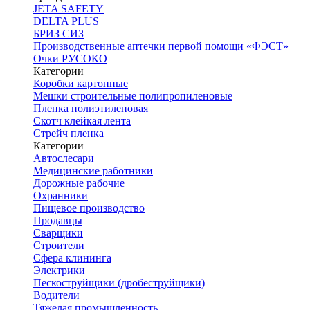
JETA SAFETY
DELTA PLUS
БРИЗ СИЗ
Производственные аптечки первой помощи «ФЭСТ»
Очки РУСОКО
Категории
Коробки картонные
Мешки строительные полипропиленовые
Пленка полиэтиленовая
Скотч клейкая лента
Стрейч пленка
Категории
Автослесари
Медицинские работники
Дорожные рабочие
Охранники
Пищевое производство
Продавцы
Сварщики
Строители
Сфера клининга
Электрики
Пескоструйщики (дробеструйщики)
Водители
Тяжелая промышленность