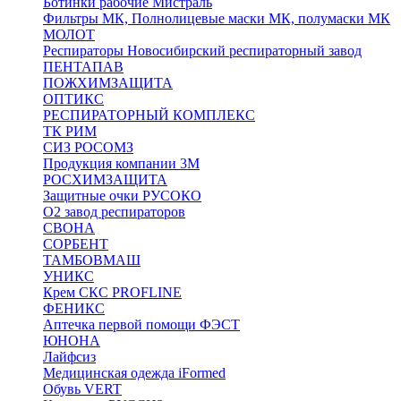
Ботинки рабочие Мистраль
Фильтры МК, Полнолицевые маски МК, полумаски МК
МОЛОТ
Респираторы Новосибирский респираторный завод
ПЕНТАПАВ
ПОЖХИМЗАЩИТА
ОПТИКС
РЕСПИРАТОРНЫЙ КОМПЛЕКС
ТК РИМ
СИЗ РОСОМЗ
Продукция компании 3M
РОСХИМЗАЩИТА
Защитные очки РУСОКО
О2 завод респираторов
СВОНА
СОРБЕНТ
ТАМБОВМАШ
УНИКС
Крем СКС PROFLINE
ФЕНИКС
Аптечка первой помощи ФЭСТ
ЮНОНА
Лайфсиз
Медицинская одежда iFormed
Обувь VERT