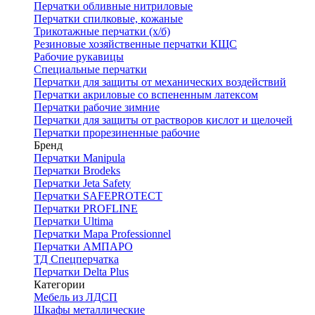
Перчатки обливные нитриловые
Перчатки спилковые, кожаные
Трикотажные перчатки (х/б)
Резиновые хозяйственные перчатки КЩС
Рабочие рукавицы
Специальные перчатки
Перчатки для защиты от механических воздействий
Перчатки акриловые со вспененным латексом
Перчатки рабочие зимние
Перчатки для защиты от растворов кислот и щелочей
Перчатки прорезиненные рабочие
Бренд
Перчатки Manipula
Перчатки Brodeks
Перчатки Jeta Safety
Перчатки SAFEPROTECT
Перчатки PROFLINE
Перчатки Ultima
Перчатки Мара Professionnel
Перчатки АМПАРО
ТД Спецперчатка
Перчатки Delta Plus
Категории
Мебель из ЛДСП
Шкафы металлические