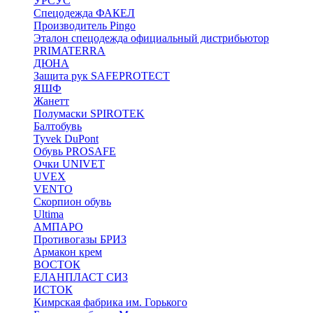
УРСУС
Спецодежда ФАКЕЛ
Производитель Pingo
Эталон спецодежда официальный дистрибьютор
PRIMATERRA
ДЮНА
Защита рук SAFEPROTECT
ЯШФ
Жанетт
Полумаски SPIROTEK
Балтобувь
Tyvek DuPont
Обувь PROSAFE
Очки UNIVET
UVEX
VENTO
Скорпион обувь
Ultima
АМПАРО
Противогазы БРИЗ
Армакон крем
ВОСТОК
ЕЛАНПЛАСТ СИЗ
ИСТОК
Кимрская фабрика им. Горького