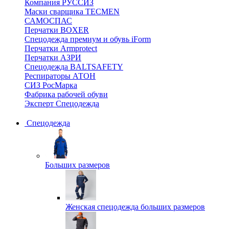
Компания РУССИЗ
Маски сварщика TECMEN
САМОСПАС
Перчатки BOXER
Спецодежда премиум и обувь iForm
Перчатки Armprotect
Перчатки АЗРИ
Спецодежда BALTSAFETY
Респираторы АТОН
СИЗ РосМарка
Фабрика рабочей обуви
Эксперт Спецодежда
Спецодежда
Больших размеров
Женская спецодежда больших размеров