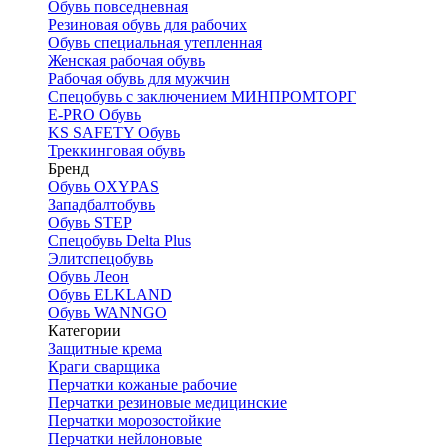
Обувь повседневная
Резиновая обувь для рабочих
Обувь специальная утепленная
Женская рабочая обувь
Рабочая обувь для мужчин
Спецобувь с заключением МИНПРОМТОРГ
E-PRO Обувь
KS SAFETY Обувь
Треккинговая обувь
Бренд
Обувь OXYPAS
Западбалтобувь
Обувь STEP
Спецобувь Delta Plus
Элитспецобувь
Обувь Леон
Обувь ELKLAND
Обувь WANNGO
Категории
Защитные крема
Краги сварщика
Перчатки кожаные рабочие
Перчатки резиновые медицинские
Перчатки морозостойкие
Перчатки нейлоновые