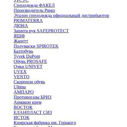
УРСУС
Спецодежда ФАКЕЛ
Производитель Pingo
Эталон спецодежда официальный дистрибьютор
PRIMATERRA
ДЮНА
Защита рук SAFEPROTECT
ЯШФ
Жанетт
Полумаски SPIROTEK
Балтобувь
Tyvek DuPont
Обувь PROSAFE
Очки UNIVET
UVEX
VENTO
Скорпион обувь
Ultima
АМПАРО
Противогазы БРИЗ
Армакон крем
ВОСТОК
ЕЛАНПЛАСТ СИЗ
ИСТОК
Кимрская фабрика им. Горького