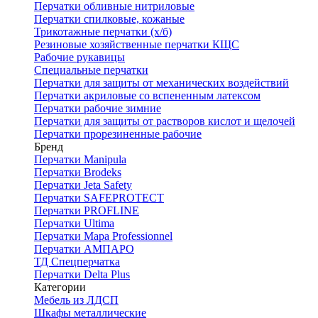
Перчатки обливные нитриловые
Перчатки спилковые, кожаные
Трикотажные перчатки (х/б)
Резиновые хозяйственные перчатки КЩС
Рабочие рукавицы
Специальные перчатки
Перчатки для защиты от механических воздействий
Перчатки акриловые со вспененным латексом
Перчатки рабочие зимние
Перчатки для защиты от растворов кислот и щелочей
Перчатки прорезиненные рабочие
Бренд
Перчатки Manipula
Перчатки Brodeks
Перчатки Jeta Safety
Перчатки SAFEPROTECT
Перчатки PROFLINE
Перчатки Ultima
Перчатки Мара Professionnel
Перчатки АМПАРО
ТД Спецперчатка
Перчатки Delta Plus
Категории
Мебель из ЛДСП
Шкафы металлические