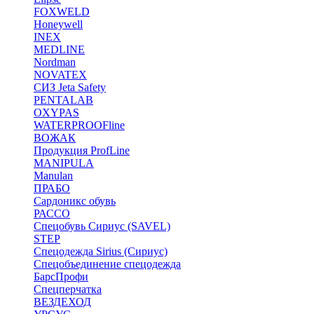
FOXWELD
Honeywell
INEX
MEDLINE
Nordman
NOVATEX
СИЗ Jeta Safety
PENTALAB
OXYPAS
WATERPROOFline
ВОЖАК
Продукция ProfLine
MANIPULA
Manulan
ПРАБО
Сардоникс обувь
РАССО
Спецобувь Сириус (SAVEL)
STEP
Спецодежда Sirius (Сириус)
Спецобъединение спецодежда
БарсПрофи
Спецперчатка
ВЕЗДЕХОД