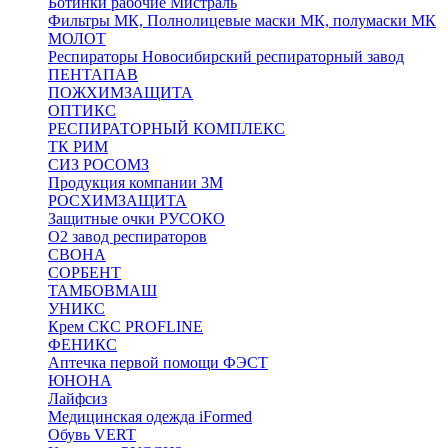
Ботинки рабочие Мистраль
Фильтры МК, Полнолицевые маски МК, полумаски МК
МОЛОТ
Респираторы Новосибирский респираторный завод
ПЕНТАПАВ
ПОЖХИМЗАЩИТА
ОПТИКС
РЕСПИРАТОРНЫЙ КОМПЛЕКС
ТК РИМ
СИЗ РОСОМЗ
Продукция компании 3M
РОСХИМЗАЩИТА
Защитные очки РУСОКО
О2 завод респираторов
СВОНА
СОРБЕНТ
ТАМБОВМАШ
УНИКС
Крем СКС PROFLINE
ФЕНИКС
Аптечка первой помощи ФЭСТ
ЮНОНА
Лайфсиз
Медицинская одежда iFormed
Обувь VERT