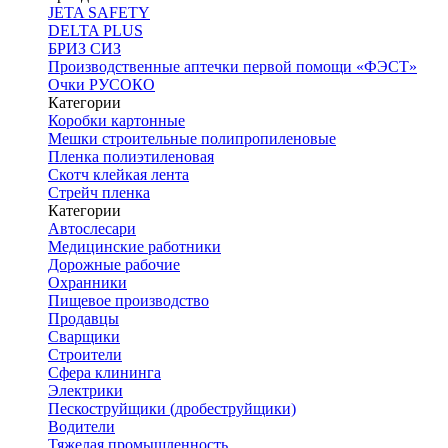
JETA SAFETY
DELTA PLUS
БРИЗ СИЗ
Производственные аптечки первой помощи «ФЭСТ»
Очки РУСОКО
Категории
Коробки картонные
Мешки строительные полипропиленовые
Пленка полиэтиленовая
Скотч клейкая лента
Стрейч пленка
Категории
Автослесари
Медицинские работники
Дорожные рабочие
Охранники
Пищевое производство
Продавцы
Сварщики
Строители
Сфера клининга
Электрики
Пескоструйщики (дробеструйщики)
Водители
Тяжелая промышленность