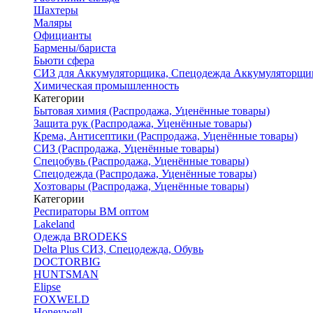
Шахтеры
Маляры
Официанты
Бармены/бариста
Бьюти сфера
СИЗ для Аккумуляторщика, Спецодежда Аккумуляторщи
Химическая промышленность
Категории
Бытовая химия (Распродажа, Уценённые товары)
Защита рук (Распродажа, Уценённые товары)
Крема, Антисептики (Распродажа, Уценённые товары)
СИЗ (Распродажа, Уценённые товары)
Спецобувь (Распродажа, Уценённые товары)
Спецодежда (Распродажа, Уценённые товары)
Хозтовары (Распродажа, Уценённые товары)
Категории
Респираторы ВМ оптом
Lakeland
Одежда BRODEKS
Delta Plus СИЗ, Спецодежда, Обувь
DOCTORBIG
HUNTSMAN
Elipse
FOXWELD
Honeywell