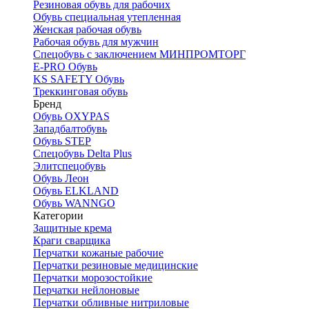
Резиновая обувь для рабочих
Обувь специальная утепленная
Женская рабочая обувь
Рабочая обувь для мужчин
Спецобувь с заключением МИНПРОМТОРГ
E-PRO Обувь
KS SAFETY Обувь
Треккинговая обувь
Бренд
Обувь OXYPAS
Западбалтобувь
Обувь STEP
Спецобувь Delta Plus
Элитспецобувь
Обувь Леон
Обувь ELKLAND
Обувь WANNGO
Категории
Защитные крема
Краги сварщика
Перчатки кожаные рабочие
Перчатки резиновые медицинские
Перчатки морозостойкие
Перчатки нейлоновые
Перчатки обливные нитриловые