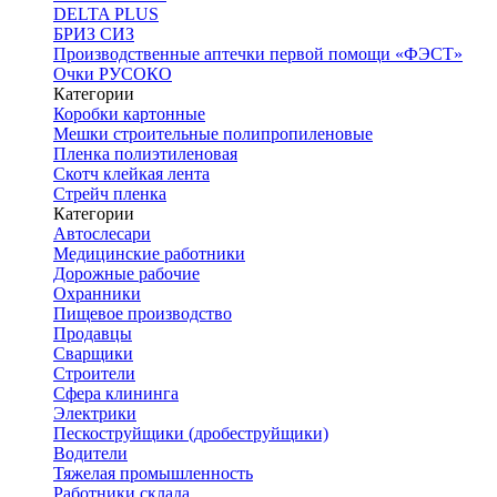
DELTA PLUS
БРИЗ СИЗ
Производственные аптечки первой помощи «ФЭСТ»
Очки РУСОКО
Категории
Коробки картонные
Мешки строительные полипропиленовые
Пленка полиэтиленовая
Скотч клейкая лента
Стрейч пленка
Категории
Автослесари
Медицинские работники
Дорожные рабочие
Охранники
Пищевое производство
Продавцы
Сварщики
Строители
Сфера клининга
Электрики
Пескоструйщики (дробеструйщики)
Водители
Тяжелая промышленность
Работники склада