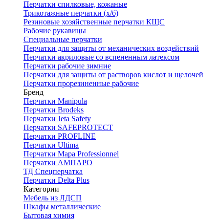
Перчатки спилковые, кожаные
Трикотажные перчатки (х/б)
Резиновые хозяйственные перчатки КЩС
Рабочие рукавицы
Специальные перчатки
Перчатки для защиты от механических воздействий
Перчатки акриловые со вспененным латексом
Перчатки рабочие зимние
Перчатки для защиты от растворов кислот и щелочей
Перчатки прорезиненные рабочие
Бренд
Перчатки Manipula
Перчатки Brodeks
Перчатки Jeta Safety
Перчатки SAFEPROTECT
Перчатки PROFLINE
Перчатки Ultima
Перчатки Мара Professionnel
Перчатки АМПАРО
ТД Спецперчатка
Перчатки Delta Plus
Категории
Мебель из ЛДСП
Шкафы металлические
Бытовая химия