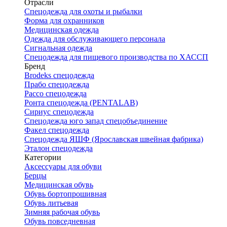
Отрасли
Спецодежда для охоты и рыбалки
Форма для охранников
Медицинская одежда
Одежда для обслуживающего персонала
Сигнальная одежда
Спецодежда для пищевого производства по ХАССП
Бренд
Brodeks спецодежда
Прабо спецодежда
Рассо спецодежда
Ронта спецодежда (PENTALAB)
Сириус спецодежда
Спецодежда юго запад спецобъединение
Факел спецодежда
Спецодежда ЯШФ (Ярославская швейная фабрика)
Эталон спецодежда
Категории
Аксессуары для обуви
Берцы
Медицинская обувь
Обувь бортопрошивная
Обувь литьевая
Зимняя рабочая обувь
Обувь повседневная