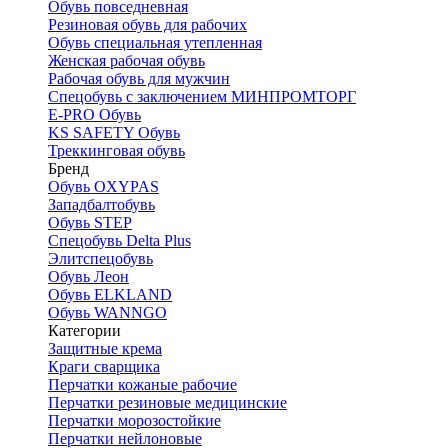
Обувь повседневная
Резиновая обувь для рабочих
Обувь специальная утепленная
Женская рабочая обувь
Рабочая обувь для мужчин
Спецобувь с заключением МИНПРОМТОРГ
E-PRO Обувь
KS SAFETY Обувь
Треккинговая обувь
Бренд
Обувь OXYPAS
Западбалтобувь
Обувь STEP
Спецобувь Delta Plus
Элитспецобувь
Обувь Леон
Обувь ELKLAND
Обувь WANNGO
Категории
Защитные крема
Краги сварщика
Перчатки кожаные рабочие
Перчатки резиновые медицинские
Перчатки морозостойкие
Перчатки нейлоновые