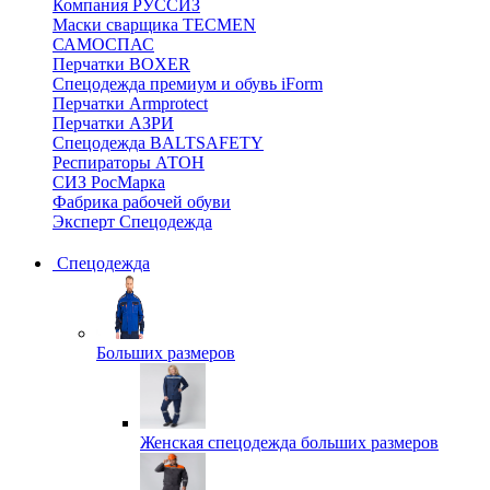
Компания РУССИЗ
Маски сварщика TECMEN
САМОСПАС
Перчатки BOXER
Спецодежда премиум и обувь iForm
Перчатки Armprotect
Перчатки АЗРИ
Спецодежда BALTSAFETY
Респираторы АТОН
СИЗ РосМарка
Фабрика рабочей обуви
Эксперт Спецодежда
Спецодежда
Больших размеров
Женская спецодежда больших размеров