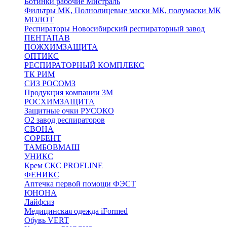
Ботинки рабочие Мистраль
Фильтры МК, Полнолицевые маски МК, полумаски МК
МОЛОТ
Респираторы Новосибирский респираторный завод
ПЕНТАПАВ
ПОЖХИМЗАЩИТА
ОПТИКС
РЕСПИРАТОРНЫЙ КОМПЛЕКС
ТК РИМ
СИЗ РОСОМЗ
Продукция компании 3M
РОСХИМЗАЩИТА
Защитные очки РУСОКО
О2 завод респираторов
СВОНА
СОРБЕНТ
ТАМБОВМАШ
УНИКС
Крем СКС PROFLINE
ФЕНИКС
Аптечка первой помощи ФЭСТ
ЮНОНА
Лайфсиз
Медицинская одежда iFormed
Обувь VERT