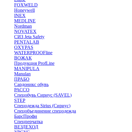
FOXWELD
Honeywell
INEX
MEDLINE
Nordman
NOVATEX
СИЗ Jeta Safety
PENTALAB
OXYPAS
WATERPROOFline
ВОЖАК
Продукция ProfLine
MANIPULA
Manulan
ПРАБО
Сардоникс обувь
РАССО
Спецобувь Сириус (SAVEL)
STEP
Спецодежда Sirius (Сириус)
Спецобъединение спецодежда
БарсПрофи
Спецперчатка
ВЕЗДЕХОД