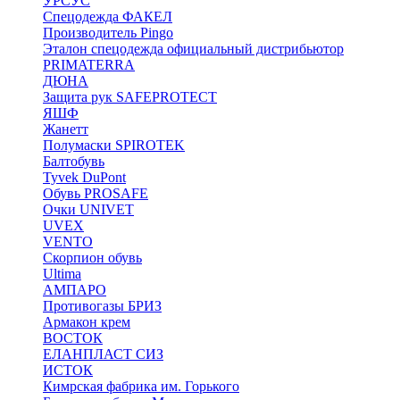
УРСУС
Спецодежда ФАКЕЛ
Производитель Pingo
Эталон спецодежда официальный дистрибьютор
PRIMATERRA
ДЮНА
Защита рук SAFEPROTECT
ЯШФ
Жанетт
Полумаски SPIROTEK
Балтобувь
Tyvek DuPont
Обувь PROSAFE
Очки UNIVET
UVEX
VENTO
Скорпион обувь
Ultima
АМПАРО
Противогазы БРИЗ
Армакон крем
ВОСТОК
ЕЛАНПЛАСТ СИЗ
ИСТОК
Кимрская фабрика им. Горького