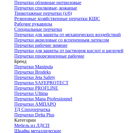
Перчатки обливные нитриловые
Перчатки спилковые, кожаные
Трикотажные перчатки (х/б)
Резиновые хозяйственные перчатки КЩС
Рабочие рукавицы
Специальные перчатки
Перчатки для защиты от механических воздействий
Перчатки акриловые со вспененным латексом
Перчатки рабочие зимние
Перчатки для защиты от растворов кислот и щелочей
Перчатки прорезиненные рабочие
Бренд
Перчатки Manipula
Перчатки Brodeks
Перчатки Jeta Safety
Перчатки SAFEPROTECT
Перчатки PROFLINE
Перчатки Ultima
Перчатки Мара Professionnel
Перчатки АМПАРО
ТД Спецперчатка
Перчатки Delta Plus
Категории
Мебель из ЛДСП
Шкафы металлические