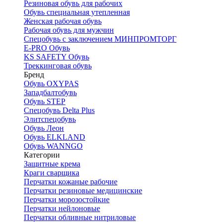
Резиновая обувь для рабочих
Обувь специальная утепленная
Женская рабочая обувь
Рабочая обувь для мужчин
Спецобувь с заключением МИНПРОМТОРГ
E-PRO Обувь
KS SAFETY Обувь
Треккинговая обувь
Бренд
Обувь OXYPAS
Западбалтобувь
Обувь STEP
Спецобувь Delta Plus
Элитспецобувь
Обувь Леон
Обувь ELKLAND
Обувь WANNGO
Категории
Защитные крема
Краги сварщика
Перчатки кожаные рабочие
Перчатки резиновые медицинские
Перчатки морозостойкие
Перчатки нейлоновые
Перчатки обливные нитриловые