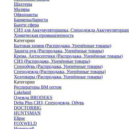
Шахтеры
Маляры
Официанты
Бармены/бариста
Бьюти сфера
СИЗ для Аккумуляторщика, Спецодежда Аккумуляторщи
Химическая промышленность
Категории
Бытовая химия (Распродажа, Уценённые товары)
Защита рук (Распродажа, Уценённые товары)
Крема, Антисептики (Распродажа, Уценённые товары)
СИЗ (Распродажа, Уценённые товары)
Спецобувь (Распродажа, Уценённые товары)
Спецодежда (Распродажа, Уценённые товары)
Хозтовары (Распродажа, Уценённые товары)
Категории
Респираторы ВМ оптом
Lakeland
Одежда BRODEKS
Delta Plus СИЗ, Спецодежда, Обувь
DOCTORBIG
HUNTSMAN
Elipse
FOXWELD
Honeywell