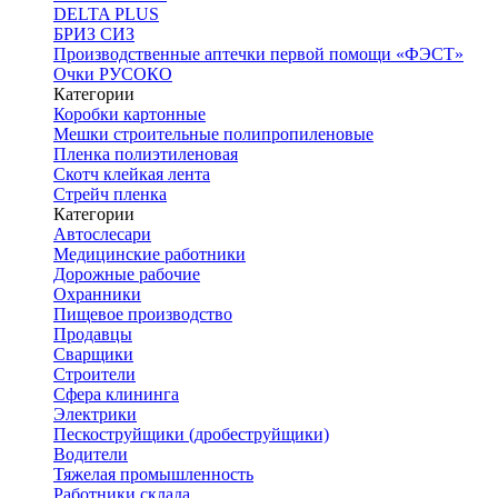
DELTA PLUS
БРИЗ СИЗ
Производственные аптечки первой помощи «ФЭСТ»
Очки РУСОКО
Категории
Коробки картонные
Мешки строительные полипропиленовые
Пленка полиэтиленовая
Скотч клейкая лента
Стрейч пленка
Категории
Автослесари
Медицинские работники
Дорожные рабочие
Охранники
Пищевое производство
Продавцы
Сварщики
Строители
Сфера клининга
Электрики
Пескоструйщики (дробеструйщики)
Водители
Тяжелая промышленность
Работники склада