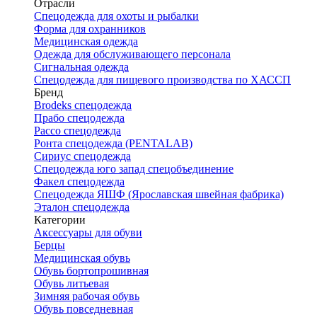
Отрасли
Спецодежда для охоты и рыбалки
Форма для охранников
Медицинская одежда
Одежда для обслуживающего персонала
Сигнальная одежда
Спецодежда для пищевого производства по ХАССП
Бренд
Brodeks спецодежда
Прабо спецодежда
Рассо спецодежда
Ронта спецодежда (PENTALAB)
Сириус спецодежда
Спецодежда юго запад спецобъединение
Факел спецодежда
Спецодежда ЯШФ (Ярославская швейная фабрика)
Эталон спецодежда
Категории
Аксессуары для обуви
Берцы
Медицинская обувь
Обувь бортопрошивная
Обувь литьевая
Зимняя рабочая обувь
Обувь повседневная