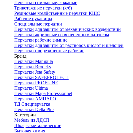
Перчатки спилковые, кожаные
Трикотажные перчатки (х/б)
Резиновые хозяйственные перчатки КЩС
Рабочие рукавицы
Специальные перчатки
Перчатки для защиты от механических воздействий
Перчатки акриловые со вспененным латексом
Перчатки рабочие зимние
Перчатки для защиты от растворов кислот и щелочей
Перчатки прорезиненные рабочие
Бренд
Перчатки Manipula
Перчатки Brodeks
Перчатки Jeta Safety
Перчатки SAFEPROTECT
Перчатки PROFLINE
Перчатки Ultima
Перчатки Мара Professionnel
Перчатки АМПАРО
ТД Спецперчатка
Перчатки Delta Plus
Категории
Мебель из ЛДСП
Шкафы металлические
Бытовая химия