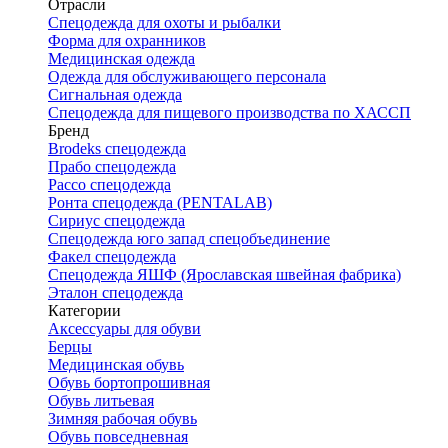
Отрасли
Спецодежда для охоты и рыбалки
Форма для охранников
Медицинская одежда
Одежда для обслуживающего персонала
Сигнальная одежда
Спецодежда для пищевого производства по ХАССП
Бренд
Brodeks спецодежда
Прабо спецодежда
Рассо спецодежда
Ронта спецодежда (PENTALAB)
Сириус спецодежда
Спецодежда юго запад спецобъединение
Факел спецодежда
Спецодежда ЯШФ (Ярославская швейная фабрика)
Эталон спецодежда
Категории
Аксессуары для обуви
Берцы
Медицинская обувь
Обувь бортопрошивная
Обувь литьевая
Зимняя рабочая обувь
Обувь повседневная