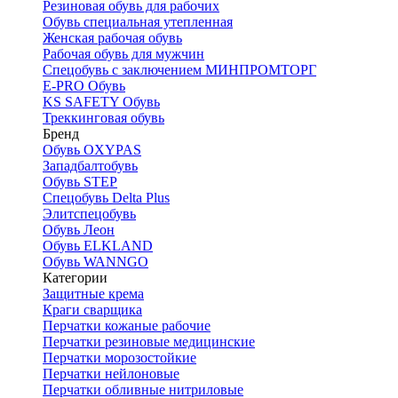
Резиновая обувь для рабочих
Обувь специальная утепленная
Женская рабочая обувь
Рабочая обувь для мужчин
Спецобувь с заключением МИНПРОМТОРГ
E-PRO Обувь
KS SAFETY Обувь
Треккинговая обувь
Бренд
Обувь OXYPAS
Западбалтобувь
Обувь STEP
Спецобувь Delta Plus
Элитспецобувь
Обувь Леон
Обувь ELKLAND
Обувь WANNGO
Категории
Защитные крема
Краги сварщика
Перчатки кожаные рабочие
Перчатки резиновые медицинские
Перчатки морозостойкие
Перчатки нейлоновые
Перчатки обливные нитриловые