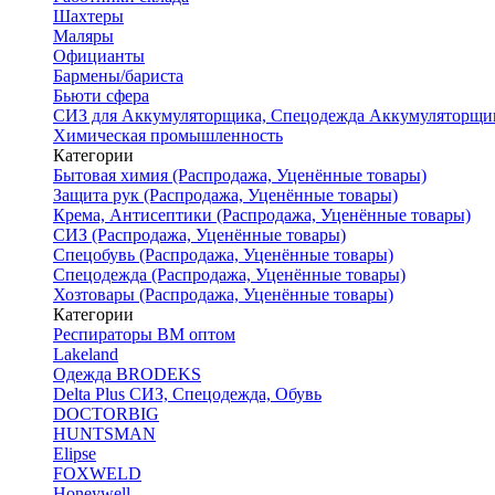
Шахтеры
Маляры
Официанты
Бармены/бариста
Бьюти сфера
СИЗ для Аккумуляторщика, Спецодежда Аккумуляторщи
Химическая промышленность
Категории
Бытовая химия (Распродажа, Уценённые товары)
Защита рук (Распродажа, Уценённые товары)
Крема, Антисептики (Распродажа, Уценённые товары)
СИЗ (Распродажа, Уценённые товары)
Спецобувь (Распродажа, Уценённые товары)
Спецодежда (Распродажа, Уценённые товары)
Хозтовары (Распродажа, Уценённые товары)
Категории
Респираторы ВМ оптом
Lakeland
Одежда BRODEKS
Delta Plus СИЗ, Спецодежда, Обувь
DOCTORBIG
HUNTSMAN
Elipse
FOXWELD
Honeywell