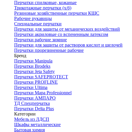
Перчатки спилковые, кожаные
Трикотажные перчатки (х/б)
Резиновые хозяйственные перчатки КЩС
Рабочие рукавицы
Специальные перчатки
Перчатки для защиты от механических воздействий
Перчатки акриловые со вспененным латексом
Перчатки рабочие зимние
Перчатки для защиты от растворов кислот и щелочей
Перчатки прорезиненные рабочие
Бренд
Перчатки Manipula
Перчатки Brodeks
Перчатки Jeta Safety
Перчатки SAFEPROTECT
Перчатки PROFLINE
Перчатки Ultima
Перчатки Мара Professionnel
Перчатки АМПАРО
ТД Спецперчатка
Перчатки Delta Plus
Категории
Мебель из ЛДСП
Шкафы металлические
Бытовая химия