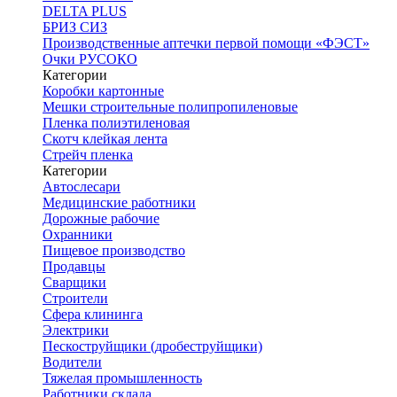
DELTA PLUS
БРИЗ СИЗ
Производственные аптечки первой помощи «ФЭСТ»
Очки РУСОКО
Категории
Коробки картонные
Мешки строительные полипропиленовые
Пленка полиэтиленовая
Скотч клейкая лента
Стрейч пленка
Категории
Автослесари
Медицинские работники
Дорожные рабочие
Охранники
Пищевое производство
Продавцы
Сварщики
Строители
Сфера клининга
Электрики
Пескоструйщики (дробеструйщики)
Водители
Тяжелая промышленность
Работники склада