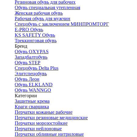
Резиновая обувь для рабочих
Обувь специальная утепленная
Женская рабочая обувь
Рабочая обувь для мужчин
Спецобувь с заключением МИНПРОМТОРГ
E-PRO Обувь
KS SAFETY Обувь
Треккинговая обувь
Бренд
Обувь OXYPAS
Западбалтобувь
Обувь STEP
Спецобувь Delta Plus
Элитспецобувь
Обувь Леон
Обувь ELKLAND
Обувь WANNGO
Категории
Защитные крема
Краги сварщика
Перчатки кожаные рабочие
Перчатки резиновые медицинские
Перчатки морозостойкие
Перчатки нейлоновые
Перчатки обливные нитриловые