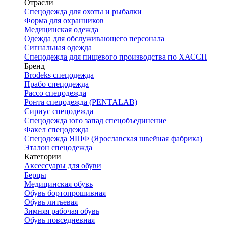
Отрасли
Спецодежда для охоты и рыбалки
Форма для охранников
Медицинская одежда
Одежда для обслуживающего персонала
Сигнальная одежда
Спецодежда для пищевого производства по ХАССП
Бренд
Brodeks спецодежда
Прабо спецодежда
Рассо спецодежда
Ронта спецодежда (PENTALAB)
Сириус спецодежда
Спецодежда юго запад спецобъединение
Факел спецодежда
Спецодежда ЯШФ (Ярославская швейная фабрика)
Эталон спецодежда
Категории
Аксессуары для обуви
Берцы
Медицинская обувь
Обувь бортопрошивная
Обувь литьевая
Зимняя рабочая обувь
Обувь повседневная