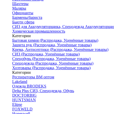
Шахтеры
Маляры
Официанты
Бармены/бариста
Бьюти сфера
СИЗ для Аккумуляторщика, Спецодежда Аккумуляторщи
Химическая промышленность
Категории
Бытовая химия (Распродажа, Уценённые товары)
Защита рук (Распродажа, Уценённые товары)
Крема, Антисептики (Распродажа, Уценённые товары)
СИЗ (Распродажа, Уценённые товары)
Спецобувь (Распродажа, Уценённые товары)
Спецодежда (Распродажа, Уценённые товары)
Хозтовары (Распродажа, Уценённые товары)
Категории
Респираторы ВМ оптом
Lakeland
Одежда BRODEKS
Delta Plus СИЗ, Спецодежда, Обувь
DOCTORBIG
HUNTSMAN
Elipse
FOXWELD
Honeywell