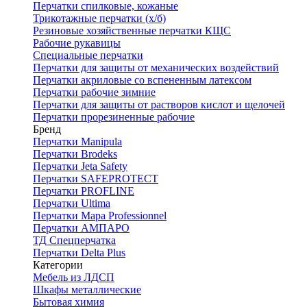
Перчатки спилковые, кожаные
Трикотажные перчатки (х/б)
Резиновые хозяйственные перчатки КЩС
Рабочие рукавицы
Специальные перчатки
Перчатки для защиты от механических воздействий
Перчатки акриловые со вспененным латексом
Перчатки рабочие зимние
Перчатки для защиты от растворов кислот и щелочей
Перчатки прорезиненные рабочие
Бренд
Перчатки Manipula
Перчатки Brodeks
Перчатки Jeta Safety
Перчатки SAFEPROTECT
Перчатки PROFLINE
Перчатки Ultima
Перчатки Мара Professionnel
Перчатки АМПАРО
ТД Спецперчатка
Перчатки Delta Plus
Категории
Мебель из ЛДСП
Шкафы металлические
Бытовая химия