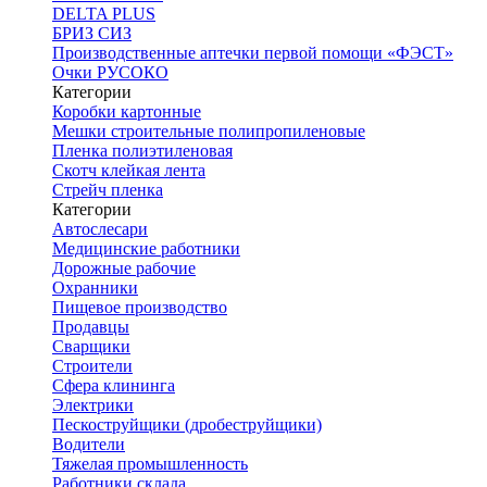
DELTA PLUS
БРИЗ СИЗ
Производственные аптечки первой помощи «ФЭСТ»
Очки РУСОКО
Категории
Коробки картонные
Мешки строительные полипропиленовые
Пленка полиэтиленовая
Скотч клейкая лента
Стрейч пленка
Категории
Автослесари
Медицинские работники
Дорожные рабочие
Охранники
Пищевое производство
Продавцы
Сварщики
Строители
Сфера клининга
Электрики
Пескоструйщики (дробеструйщики)
Водители
Тяжелая промышленность
Работники склада