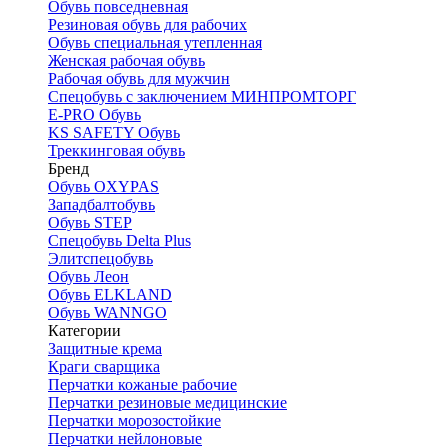
Обувь повседневная
Резиновая обувь для рабочих
Обувь специальная утепленная
Женская рабочая обувь
Рабочая обувь для мужчин
Спецобувь с заключением МИНПРОМТОРГ
E-PRO Обувь
KS SAFETY Обувь
Треккинговая обувь
Бренд
Обувь OXYPAS
Западбалтобувь
Обувь STEP
Спецобувь Delta Plus
Элитспецобувь
Обувь Леон
Обувь ELKLAND
Обувь WANNGO
Категории
Защитные крема
Краги сварщика
Перчатки кожаные рабочие
Перчатки резиновые медицинские
Перчатки морозостойкие
Перчатки нейлоновые