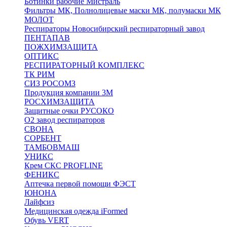
Ботинки рабочие Мистраль
Фильтры МК, Полнолицевые маски МК, полумаски МК
МОЛОТ
Респираторы Новосибирский респираторный завод
ПЕНТАПАВ
ПОЖХИМЗАЩИТА
ОПТИКС
РЕСПИРАТОРНЫЙ КОМПЛЕКС
ТК РИМ
СИЗ РОСОМЗ
Продукция компании 3M
РОСХИМЗАЩИТА
Защитные очки РУСОКО
О2 завод респираторов
СВОНА
СОРБЕНТ
ТАМБОВМАШ
УНИКС
Крем СКС PROFLINE
ФЕНИКС
Аптечка первой помощи ФЭСТ
ЮНОНА
Лайфсиз
Медицинская одежда iFormed
Обувь VERT