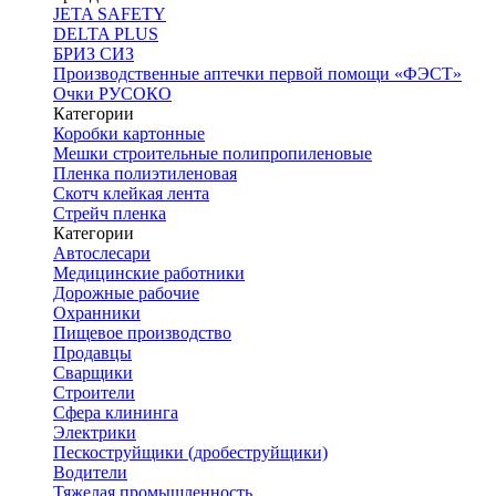
JETA SAFETY
DELTA PLUS
БРИЗ СИЗ
Производственные аптечки первой помощи «ФЭСТ»
Очки РУСОКО
Категории
Коробки картонные
Мешки строительные полипропиленовые
Пленка полиэтиленовая
Скотч клейкая лента
Стрейч пленка
Категории
Автослесари
Медицинские работники
Дорожные рабочие
Охранники
Пищевое производство
Продавцы
Сварщики
Строители
Сфера клининга
Электрики
Пескоструйщики (дробеструйщики)
Водители
Тяжелая промышленность