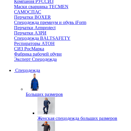
Компания РУССИЗ
Маски сварщика TECMEN
САМОСПАС
Перчатки BOXER
Спецодежда премиум и обувь iForm
Перчатки Armprotect
Перчатки АЗРИ
Спецодежда BALTSAFETY
Респираторы АТОН
СИЗ РосМарка
Фабрика рабочей обуви
Эксперт Спецодежда
Спецодежда
Больших размеров
Женская спецодежда больших размеров