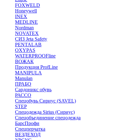
FOXWELD
Honeywell
INEX
MEDLINE
Nordman
NOVATEX
СИЗ Jeta Safety
PENTALAB
OXYPAS
WATERPROOFline
ВОЖАК
Продукция ProfLine
MANIPULA
Manulan
ПРАБО
Сардоникс обувь
РАССО
Спецобувь Сириус (SAVEL)
STEP
Спецодежда Sirius (Сириус)
Спецобъединение спецодежда
БарсПрофи
Спецперчатка
ВЕЗДЕХОД