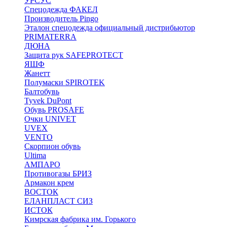
УРСУС
Спецодежда ФАКЕЛ
Производитель Pingo
Эталон спецодежда официальный дистрибьютор
PRIMATERRA
ДЮНА
Защита рук SAFEPROTECT
ЯШФ
Жанетт
Полумаски SPIROTEK
Балтобувь
Tyvek DuPont
Обувь PROSAFE
Очки UNIVET
UVEX
VENTO
Скорпион обувь
Ultima
АМПАРО
Противогазы БРИЗ
Армакон крем
ВОСТОК
ЕЛАНПЛАСТ СИЗ
ИСТОК
Кимрская фабрика им. Горького