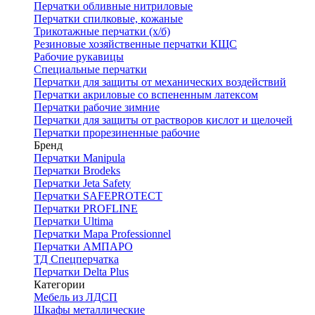
Перчатки обливные нитриловые
Перчатки спилковые, кожаные
Трикотажные перчатки (х/б)
Резиновые хозяйственные перчатки КЩС
Рабочие рукавицы
Специальные перчатки
Перчатки для защиты от механических воздействий
Перчатки акриловые со вспененным латексом
Перчатки рабочие зимние
Перчатки для защиты от растворов кислот и щелочей
Перчатки прорезиненные рабочие
Бренд
Перчатки Manipula
Перчатки Brodeks
Перчатки Jeta Safety
Перчатки SAFEPROTECT
Перчатки PROFLINE
Перчатки Ultima
Перчатки Мара Professionnel
Перчатки АМПАРО
ТД Спецперчатка
Перчатки Delta Plus
Категории
Мебель из ЛДСП
Шкафы металлические