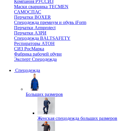
Компания РУССИЗ
Маски сварщика TECMEN
САМОСПАС
Перчатки BOXER
Спецодежда премиум и обувь iForm
Перчатки Armprotect
Перчатки АЗРИ
Спецодежда BALTSAFETY
Респираторы АТОН
СИЗ РосМарка
Фабрика рабочей обуви
Эксперт Спецодежда
Спецодежда
Больших размеров
Женская спецодежда больших размеров