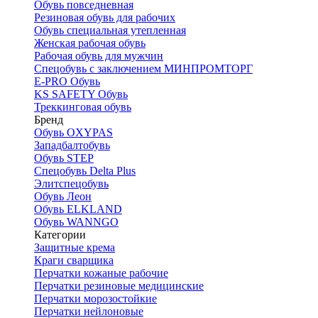
Обувь повседневная
Резиновая обувь для рабочих
Обувь специальная утепленная
Женская рабочая обувь
Рабочая обувь для мужчин
Спецобувь с заключением МИНПРОМТОРГ
E-PRO Обувь
KS SAFETY Обувь
Треккинговая обувь
Бренд
Обувь OXYPAS
Западбалтобувь
Обувь STEP
Спецобувь Delta Plus
Элитспецобувь
Обувь Леон
Обувь ELKLAND
Обувь WANNGO
Категории
Защитные крема
Краги сварщика
Перчатки кожаные рабочие
Перчатки резиновые медицинские
Перчатки морозостойкие
Перчатки нейлоновые