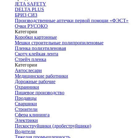
JETA SAFETY
DELTA PLUS
БРИЗ СИЗ
Производственные аптечки первой помощи «ФЭСТ»
Очки РУСОКО
Категории
Коробки картонные
Мешки строительные полипропиленовые
Пленка полиэтиленовая
Скотч клейкая лента
Стрейч пленка
Категории
Автослесари
Медицинские работники
Дорожные рабочие
Охранники
Пищевое производство
Продавцы
Сварщики
Строители
Сфера клининга
Электрики
Пескоструйщики (дробеструйщики)
Водители
Тяжелая промышленность