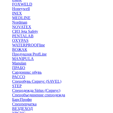
FOXWELD
Honeywell
INEX
MEDLINE
Nordman
NOVATEX
СИЗ Jeta Safety
PENTALAB
OXYPAS
WATERPROOFline
ВОЖАК
Продукция ProfLine
MANIPULA
Manulan
ПРАБО
Сардоникс обувь
РАССО
Спецобувь Сириус (SAVEL)
STEP
Спецодежда Sirius (Сириус)
Спецобъединение спецодежда
БарсПрофи
Спецперчатка
ВЕЗДЕХОД