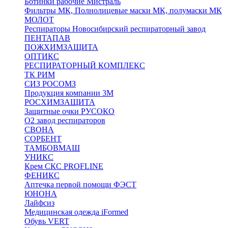
Ботинки рабочие Мистраль
Фильтры МК, Полнолицевые маски МК, полумаски МК
МОЛОТ
Респираторы Новосибирский респираторный завод
ПЕНТАПАВ
ПОЖХИМЗАЩИТА
ОПТИКС
РЕСПИРАТОРНЫЙ КОМПЛЕКС
ТК РИМ
СИЗ РОСОМЗ
Продукция компании 3M
РОСХИМЗАЩИТА
Защитные очки РУСОКО
О2 завод респираторов
СВОНА
СОРБЕНТ
ТАМБОВМАШ
УНИКС
Крем СКС PROFLINE
ФЕНИКС
Аптечка первой помощи ФЭСТ
ЮНОНА
Лайфсиз
Медицинская одежда iFormed
Обувь VERT