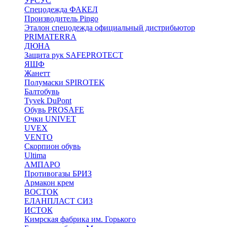
УРСУС
Спецодежда ФАКЕЛ
Производитель Pingo
Эталон спецодежда официальный дистрибьютор
PRIMATERRA
ДЮНА
Защита рук SAFEPROTECT
ЯШФ
Жанетт
Полумаски SPIROTEK
Балтобувь
Tyvek DuPont
Обувь PROSAFE
Очки UNIVET
UVEX
VENTO
Скорпион обувь
Ultima
АМПАРО
Противогазы БРИЗ
Армакон крем
ВОСТОК
ЕЛАНПЛАСТ СИЗ
ИСТОК
Кимрская фабрика им. Горького