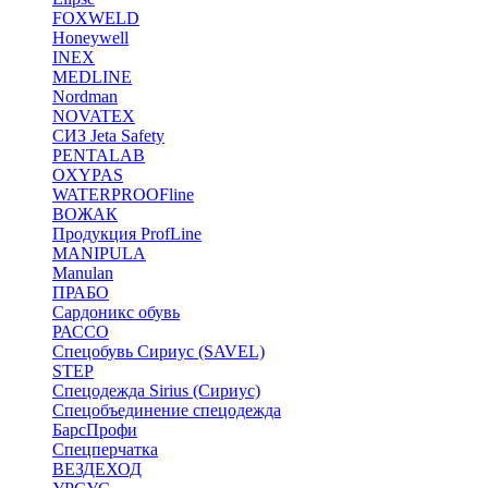
FOXWELD
Honeywell
INEX
MEDLINE
Nordman
NOVATEX
СИЗ Jeta Safety
PENTALAB
OXYPAS
WATERPROOFline
ВОЖАК
Продукция ProfLine
MANIPULA
Manulan
ПРАБО
Сардоникс обувь
РАССО
Спецобувь Сириус (SAVEL)
STEP
Спецодежда Sirius (Сириус)
Спецобъединение спецодежда
БарсПрофи
Спецперчатка
ВЕЗДЕХОД