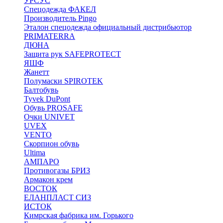
УРСУС
Спецодежда ФАКЕЛ
Производитель Pingo
Эталон спецодежда официальный дистрибьютор
PRIMATERRA
ДЮНА
Защита рук SAFEPROTECT
ЯШФ
Жанетт
Полумаски SPIROTEK
Балтобувь
Tyvek DuPont
Обувь PROSAFE
Очки UNIVET
UVEX
VENTO
Скорпион обувь
Ultima
АМПАРО
Противогазы БРИЗ
Армакон крем
ВОСТОК
ЕЛАНПЛАСТ СИЗ
ИСТОК
Кимрская фабрика им. Горького