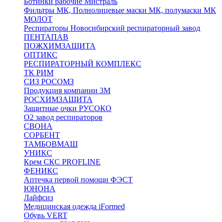
Ботинки рабочие Мистраль
Фильтры МК, Полнолицевые маски МК, полумаски МК
МОЛОТ
Респираторы Новосибирский респираторный завод
ПЕНТАПАВ
ПОЖХИМЗАЩИТА
ОПТИКС
РЕСПИРАТОРНЫЙ КОМПЛЕКС
ТК РИМ
СИЗ РОСОМЗ
Продукция компании 3M
РОСХИМЗАЩИТА
Защитные очки РУСОКО
О2 завод респираторов
СВОНА
СОРБЕНТ
ТАМБОВМАШ
УНИКС
Крем СКС PROFLINE
ФЕНИКС
Аптечка первой помощи ФЭСТ
ЮНОНА
Лайфсиз
Медицинская одежда iFormed
Обувь VERT