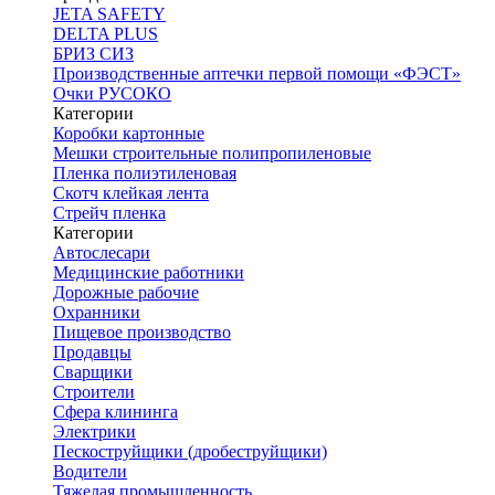
JETA SAFETY
DELTA PLUS
БРИЗ СИЗ
Производственные аптечки первой помощи «ФЭСТ»
Очки РУСОКО
Категории
Коробки картонные
Мешки строительные полипропиленовые
Пленка полиэтиленовая
Скотч клейкая лента
Стрейч пленка
Категории
Автослесари
Медицинские работники
Дорожные рабочие
Охранники
Пищевое производство
Продавцы
Сварщики
Строители
Сфера клининга
Электрики
Пескоструйщики (дробеструйщики)
Водители
Тяжелая промышленность