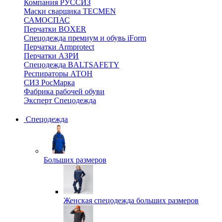
Компания РУССИЗ
Маски сварщика TECMEN
САМОСПАС
Перчатки BOXER
Спецодежда премиум и обувь iForm
Перчатки Armprotect
Перчатки АЗРИ
Спецодежда BALTSAFETY
Респираторы АТОН
СИЗ РосМарка
Фабрика рабочей обуви
Эксперт Спецодежда
Спецодежда
Больших размеров
Женская спецодежда больших размеров