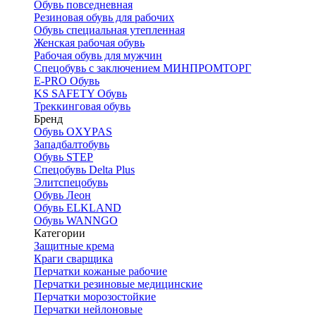
Обувь повседневная
Резиновая обувь для рабочих
Обувь специальная утепленная
Женская рабочая обувь
Рабочая обувь для мужчин
Спецобувь с заключением МИНПРОМТОРГ
E-PRO Обувь
KS SAFETY Обувь
Треккинговая обувь
Бренд
Обувь OXYPAS
Западбалтобувь
Обувь STEP
Спецобувь Delta Plus
Элитспецобувь
Обувь Леон
Обувь ELKLAND
Обувь WANNGO
Категории
Защитные крема
Краги сварщика
Перчатки кожаные рабочие
Перчатки резиновые медицинские
Перчатки морозостойкие
Перчатки нейлоновые