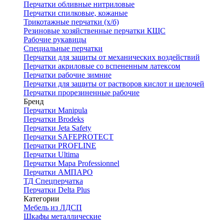
Перчатки обливные нитриловые
Перчатки спилковые, кожаные
Трикотажные перчатки (х/б)
Резиновые хозяйственные перчатки КЩС
Рабочие рукавицы
Специальные перчатки
Перчатки для защиты от механических воздействий
Перчатки акриловые со вспененным латексом
Перчатки рабочие зимние
Перчатки для защиты от растворов кислот и щелочей
Перчатки прорезиненные рабочие
Бренд
Перчатки Manipula
Перчатки Brodeks
Перчатки Jeta Safety
Перчатки SAFEPROTECT
Перчатки PROFLINE
Перчатки Ultima
Перчатки Мара Professionnel
Перчатки АМПАРО
ТД Спецперчатка
Перчатки Delta Plus
Категории
Мебель из ЛДСП
Шкафы металлические