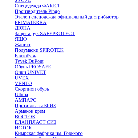
УРСУС
Спецодежда ФАКЕЛ
Производитель Pingo
Эталон спецодежда официальный дистрибьютор
PRIMATERRA
ДЮНА
Защита рук SAFEPROTECT
ЯШФ
Жанетт
Полумаски SPIROTEK
Балтобувь
Tyvek DuPont
Обувь PROSAFE
Очки UNIVET
UVEX
VENTO
Скорпион обувь
Ultima
АМПАРО
Противогазы БРИЗ
Армакон крем
ВОСТОК
ЕЛАНПЛАСТ СИЗ
ИСТОК
Кимрская фабрика им. Горького