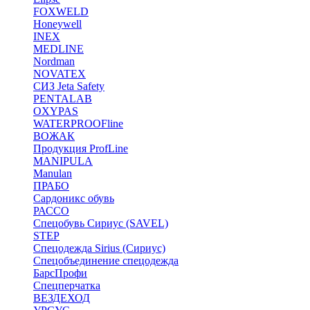
FOXWELD
Honeywell
INEX
MEDLINE
Nordman
NOVATEX
СИЗ Jeta Safety
PENTALAB
OXYPAS
WATERPROOFline
ВОЖАК
Продукция ProfLine
MANIPULA
Manulan
ПРАБО
Сардоникс обувь
РАССО
Спецобувь Сириус (SAVEL)
STEP
Спецодежда Sirius (Сириус)
Спецобъединение спецодежда
БарсПрофи
Спецперчатка
ВЕЗДЕХОД