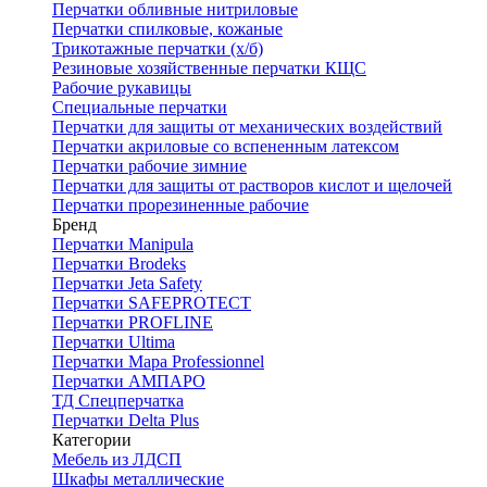
Перчатки обливные нитриловые
Перчатки спилковые, кожаные
Трикотажные перчатки (х/б)
Резиновые хозяйственные перчатки КЩС
Рабочие рукавицы
Специальные перчатки
Перчатки для защиты от механических воздействий
Перчатки акриловые со вспененным латексом
Перчатки рабочие зимние
Перчатки для защиты от растворов кислот и щелочей
Перчатки прорезиненные рабочие
Бренд
Перчатки Manipula
Перчатки Brodeks
Перчатки Jeta Safety
Перчатки SAFEPROTECT
Перчатки PROFLINE
Перчатки Ultima
Перчатки Мара Professionnel
Перчатки АМПАРО
ТД Спецперчатка
Перчатки Delta Plus
Категории
Мебель из ЛДСП
Шкафы металлические