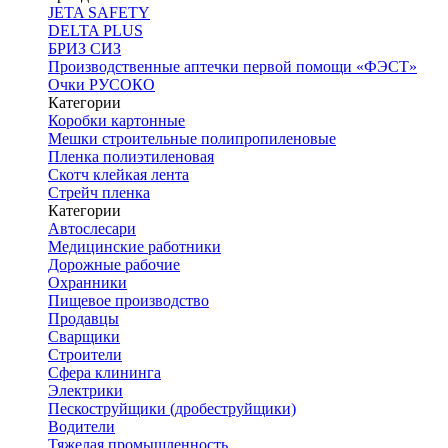
JETA SAFETY
DELTA PLUS
БРИЗ СИЗ
Производственные аптечки первой помощи «ФЭСТ»
Очки РУСОКО
Категории
Коробки картонные
Мешки строительные полипропиленовые
Пленка полиэтиленовая
Скотч клейкая лента
Стрейч пленка
Категории
Автослесари
Медицинские работники
Дорожные рабочие
Охранники
Пищевое производство
Продавцы
Сварщики
Строители
Сфера клининга
Электрики
Пескоструйщики (дробеструйщики)
Водители
Тяжелая промышленность