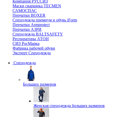
Компания РУССИЗ
Маски сварщика TECMEN
САМОСПАС
Перчатки BOXER
Спецодежда премиум и обувь iForm
Перчатки Armprotect
Перчатки АЗРИ
Спецодежда BALTSAFETY
Респираторы АТОН
СИЗ РосМарка
Фабрика рабочей обуви
Эксперт Спецодежда
Спецодежда
Больших размеров
Женская спецодежда больших размеров