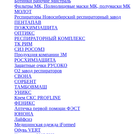
Ботинки рабочие Мистраль
Фильтры МК, Полнолицевые маски МК, полумаски МК
МОЛОТ
Респираторы Новосибирский респираторный завод
ПЕНТАПАВ
ПОЖХИМЗАЩИТА
ОПТИКС
РЕСПИРАТОРНЫЙ КОМПЛЕКС
ТК РИМ
СИЗ РОСОМЗ
Продукция компании 3M
РОСХИМЗАЩИТА
Защитные очки РУСОКО
О2 завод респираторов
СВОНА
СОРБЕНТ
ТАМБОВМАШ
УНИКС
Крем СКС PROFLINE
ФЕНИКС
Аптечка первой помощи ФЭСТ
ЮНОНА
Лайфсиз
Медицинская одежда iFormed
Обувь VERT