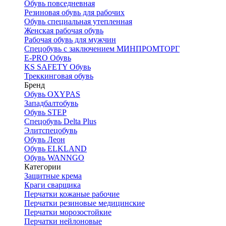
Обувь повседневная
Резиновая обувь для рабочих
Обувь специальная утепленная
Женская рабочая обувь
Рабочая обувь для мужчин
Спецобувь с заключением МИНПРОМТОРГ
E-PRO Обувь
KS SAFETY Обувь
Треккинговая обувь
Бренд
Обувь OXYPAS
Западбалтобувь
Обувь STEP
Спецобувь Delta Plus
Элитспецобувь
Обувь Леон
Обувь ELKLAND
Обувь WANNGO
Категории
Защитные крема
Краги сварщика
Перчатки кожаные рабочие
Перчатки резиновые медицинские
Перчатки морозостойкие
Перчатки нейлоновые