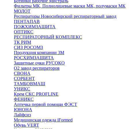
Ботинки рабочие Мистраль
Фильтры МК, Полнолицевые маски МК, полумаски МК
МОЛОТ
Респираторы Новосибирский респираторный завод
ПЕНТАПАВ
ПОЖХИМЗАЩИТА
ОПТИКС
РЕСПИРАТОРНЫЙ КОМПЛЕКС
ТК РИМ
СИЗ РОСОМЗ
Продукция компании 3M
РОСХИМЗАЩИТА
Защитные очки РУСОКО
О2 завод респираторов
СВОНА
СОРБЕНТ
ТАМБОВМАШ
УНИКС
Крем СКС PROFLINE
ФЕНИКС
Аптечка первой помощи ФЭСТ
ЮНОНА
Лайфсиз
Медицинская одежда iFormed
Обувь VERT