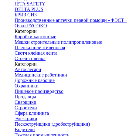
JETA SAFETY
DELTA PLUS
БРИЗ СИЗ
Производственные аптечки первой помощи «ФЭСТ»
Очки РУСОКО
Категории
Коробки картонные
Мешки строительные полипропиленовые
Пленка полиэтиленовая
Скотч клейкая лента
Стрейч пленка
Категории
Автослесари
Медицинские работники
Дорожные рабочие
Охранники
Пищевое производство
Продавцы
Сварщики
Строители
Сфера клининга
Электрики
Пескоструйщики (дробеструйщики)
Водители
Тяжелая промышленность