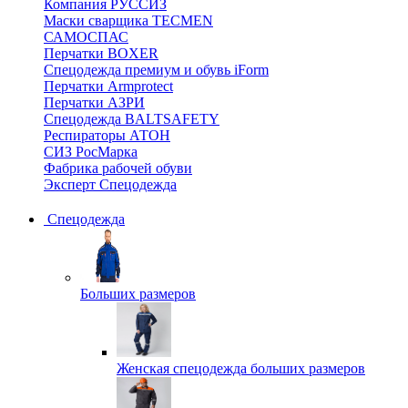
Компания РУССИЗ
Маски сварщика TECMEN
САМОСПАС
Перчатки BOXER
Спецодежда премиум и обувь iForm
Перчатки Armprotect
Перчатки АЗРИ
Спецодежда BALTSAFETY
Респираторы АТОН
СИЗ РосМарка
Фабрика рабочей обуви
Эксперт Спецодежда
Спецодежда
Больших размеров
Женская спецодежда больших размеров