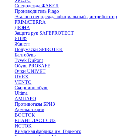
УРСУС
Спецодежда ФАКЕЛ
Производитель Pingo
Эталон спецодежда официальный дистрибьютор
PRIMATERRA
ДЮНА
Защита рук SAFEPROTECT
ЯШФ
Жанетт
Полумаски SPIROTEK
Балтобувь
Tyvek DuPont
Обувь PROSAFE
Очки UNIVET
UVEX
VENTO
Скорпион обувь
Ultima
АМПАРО
Противогазы БРИЗ
Армакон крем
ВОСТОК
ЕЛАНПЛАСТ СИЗ
ИСТОК
Кимрская фабрика им. Горького