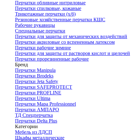
Перчатки обливные нитриловые
Перчатки спилковые, кожаные
Трикотажные перчатки (х/б)
Резиновые хозяйственные перчатки КЩС
Рабочие рукавицы
Специальные перчатки
Перчатки для защиты от механических воздействий
Перчатки акриловые со вспененным латексом
Перчатки рабочие зимние
Перчатки для защиты от растворов кислот и щелочей
Перчатки прорезиненные рабочие
Бренд
Перчатки Manipula
Перчатки Brodeks
Перчатки Jeta Safety
Перчатки SAFEPROTECT
Перчатки PROFLINE
Перчатки Ultima
Перчатки Мара Professionnel
Перчатки АМПАРО
ТД Спецперчатка
Перчатки Delta Plus
Категории
Мебель из ЛДСП
Шкафы металлические