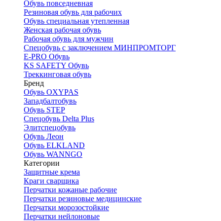
Обувь повседневная
Резиновая обувь для рабочих
Обувь специальная утепленная
Женская рабочая обувь
Рабочая обувь для мужчин
Спецобувь с заключением МИНПРОМТОРГ
E-PRO Обувь
KS SAFETY Обувь
Треккинговая обувь
Бренд
Обувь OXYPAS
Западбалтобувь
Обувь STEP
Спецобувь Delta Plus
Элитспецобувь
Обувь Леон
Обувь ELKLAND
Обувь WANNGO
Категории
Защитные крема
Краги сварщика
Перчатки кожаные рабочие
Перчатки резиновые медицинские
Перчатки морозостойкие
Перчатки нейлоновые