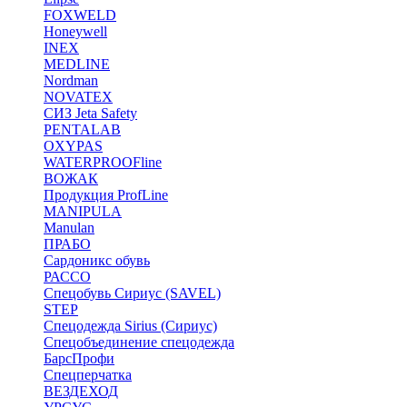
FOXWELD
Honeywell
INEX
MEDLINE
Nordman
NOVATEX
СИЗ Jeta Safety
PENTALAB
OXYPAS
WATERPROOFline
ВОЖАК
Продукция ProfLine
MANIPULA
Manulan
ПРАБО
Сардоникс обувь
РАССО
Спецобувь Сириус (SAVEL)
STEP
Спецодежда Sirius (Сириус)
Спецобъединение спецодежда
БарсПрофи
Спецперчатка
ВЕЗДЕХОД