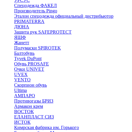
УРСУС
Спецодежда ФАКЕЛ
Производитель Pingo
Эталон спецодежда официальный дистрибьютор
PRIMATERRA
ДЮНА
Защита рук SAFEPROTECT
ЯШФ
Жанетт
Полумаски SPIROTEK
Балтобувь
Tyvek DuPont
Обувь PROSAFE
Очки UNIVET
UVEX
VENTO
Скорпион обувь
Ultima
АМПАРО
Противогазы БРИЗ
Армакон крем
ВОСТОК
ЕЛАНПЛАСТ СИЗ
ИСТОК
Кимрская фабрика им. Горького