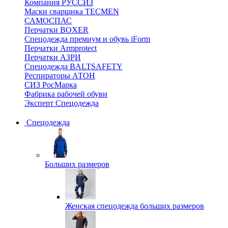
Компания РУССИЗ
Маски сварщика TECMEN
САМОСПАС
Перчатки BOXER
Спецодежда премиум и обувь iForm
Перчатки Armprotect
Перчатки АЗРИ
Спецодежда BALTSAFETY
Респираторы АТОН
СИЗ РосМарка
Фабрика рабочей обуви
Эксперт Спецодежда
Спецодежда
Больших размеров
Женская спецодежда больших размеров