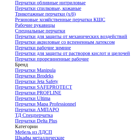
Перчатки обливные нитриловые
Перчатки спилковые, кожаные
Трикотажные перчатки (х/б)
Резиновые хозяйственные перчатки КЩС
Рабочие рукавицы
Специальные перчатки
Перчатки для защиты от механических воздействий
Перчатки акриловые со вспененным латексом
Перчатки рабочие зимние
Перчатки для защиты от растворов кислот и щелочей
Перчатки прорезиненные рабочие
Бренд
Перчатки Manipula
Перчатки Brodeks
Перчатки Jeta Safety
Перчатки SAFEPROTECT
Перчатки PROFLINE
Перчатки Ultima
Перчатки Мара Professionnel
Перчатки АМПАРО
ТД Спецперчатка
Перчатки Delta Plus
Категории
Мебель из ЛДСП
Шкафы металлические