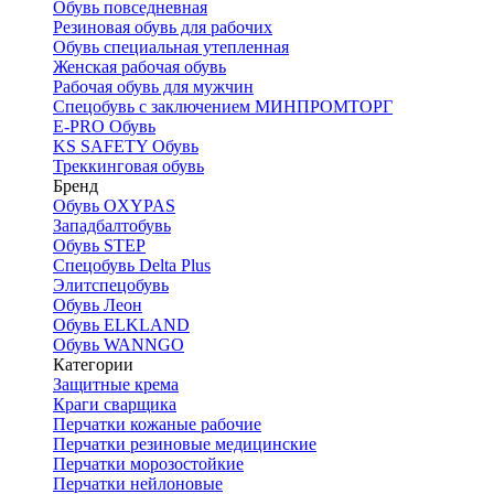
Обувь повседневная
Резиновая обувь для рабочих
Обувь специальная утепленная
Женская рабочая обувь
Рабочая обувь для мужчин
Спецобувь с заключением МИНПРОМТОРГ
E-PRO Обувь
KS SAFETY Обувь
Треккинговая обувь
Бренд
Обувь OXYPAS
Западбалтобувь
Обувь STEP
Спецобувь Delta Plus
Элитспецобувь
Обувь Леон
Обувь ELKLAND
Обувь WANNGO
Категории
Защитные крема
Краги сварщика
Перчатки кожаные рабочие
Перчатки резиновые медицинские
Перчатки морозостойкие
Перчатки нейлоновые