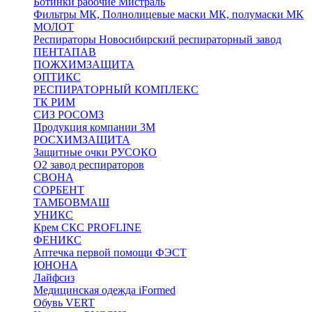
Ботинки рабочие Мистраль
Фильтры МК, Полнолицевые маски МК, полумаски МК
МОЛОТ
Респираторы Новосибирский респираторный завод
ПЕНТАПАВ
ПОЖХИМЗАЩИТА
ОПТИКС
РЕСПИРАТОРНЫЙ КОМПЛЕКС
ТК РИМ
СИЗ РОСОМЗ
Продукция компании 3M
РОСХИМЗАЩИТА
Защитные очки РУСОКО
О2 завод респираторов
СВОНА
СОРБЕНТ
ТАМБОВМАШ
УНИКС
Крем СКС PROFLINE
ФЕНИКС
Аптечка первой помощи ФЭСТ
ЮНОНА
Лайфсиз
Медицинская одежда iFormed
Обувь VERT