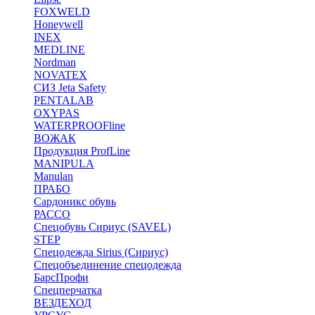
FOXWELD
Honeywell
INEX
MEDLINE
Nordman
NOVATEX
СИЗ Jeta Safety
PENTALAB
OXYPAS
WATERPROOFline
ВОЖАК
Продукция ProfLine
MANIPULA
Manulan
ПРАБО
Сардоникс обувь
РАССО
Спецобувь Сириус (SAVEL)
STEP
Спецодежда Sirius (Сириус)
Спецобъединение спецодежда
БарсПрофи
Спецперчатка
ВЕЗДЕХОД