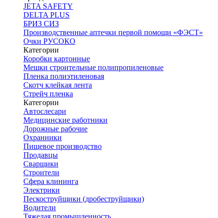
JETA SAFETY
DELTA PLUS
БРИЗ СИЗ
Производственные аптечки первой помощи «ФЭСТ»
Очки РУСОКО
Категории
Коробки картонные
Мешки строительные полипропиленовые
Пленка полиэтиленовая
Скотч клейкая лента
Стрейч пленка
Категории
Автослесари
Медицинские работники
Дорожные рабочие
Охранники
Пищевое производство
Продавцы
Сварщики
Строители
Сфера клининга
Электрики
Пескоструйщики (дробеструйщики)
Водители
Тяжелая промышленность